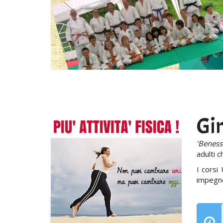
Gin
‘Beness
adulti 
I corsi
impegno